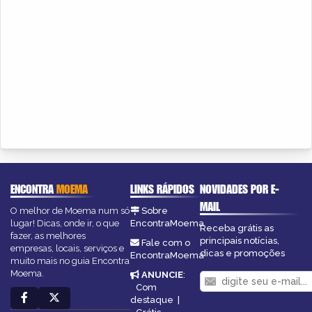
ENCONTRA
MOEMA
LINKS RÁPIDOS
NOVIDADES POR E-
MAIL
O melhor de Moema num só
Sobre
lugar! Dicas, onde ir, o que
EncontraMoema
Receba grátis as
fazer, as melhores
principais notícias,
Fale com o
empresas, locais, serviços e
dicas e promoções
EncontraMoema
muito mais no guia Encontra
Moema.
ANUNCIE
:
Com
destaque
|