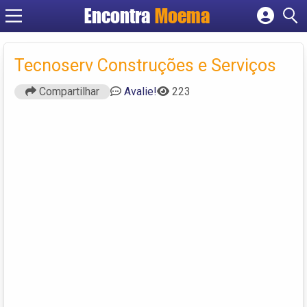
Encontra
Moema
Cadastrar empresa
Fazer login
Tecnoserv Construções e Serviços
Criar conta
Compartilhar
Avalie!
223