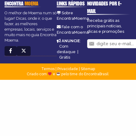
ENCONTRA
MOEMA
LINKS RÁPIDOS
NOVIDADES POR E-
MAIL
O melhor de Moema num só
Sobre
lugar! Dicas, onde ir, o que
EncontraMoema
Receba grátis as
fazer, as melhores
principais notícias,
Fale com o
empresas, locais, serviços e
dicas e promoções
EncontraMoema
muito mais no guia Encontra
Moema.
ANUNCIE
:
Com
destaque
|
Grátis
Termos
|
Privacidade
|
Sitemap
Criado com
e
pelo time do EncontraBrasil