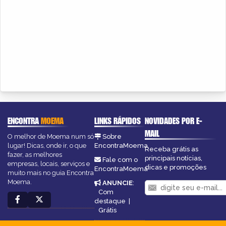
ENCONTRA
MOEMA
LINKS RÁPIDOS
NOVIDADES POR E-
MAIL
O melhor de Moema num só
Sobre
lugar! Dicas, onde ir, o que
EncontraMoema
Receba grátis as
fazer, as melhores
principais notícias,
Fale com o
empresas, locais, serviços e
dicas e promoções
EncontraMoema
muito mais no guia Encontra
Moema.
ANUNCIE
:
Com
destaque
|
Grátis