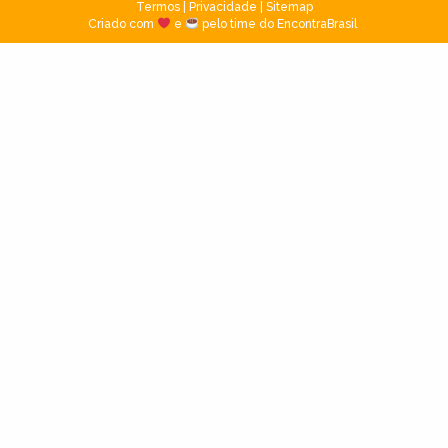
Termos
|
Privacidade
|
Sitemap
Criado com
e
pelo time do EncontraBrasil