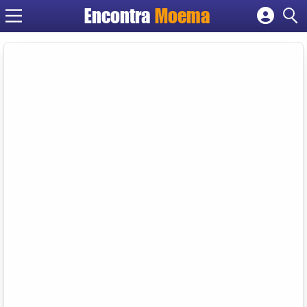
Encontra
Moema
Cadastrar empresa
Fazer login
Criar conta