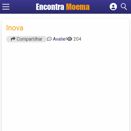
Encontra
Moema
Cadastrar empresa
Fazer login
Inova
Criar conta
Compartilhar
Avalie!
204