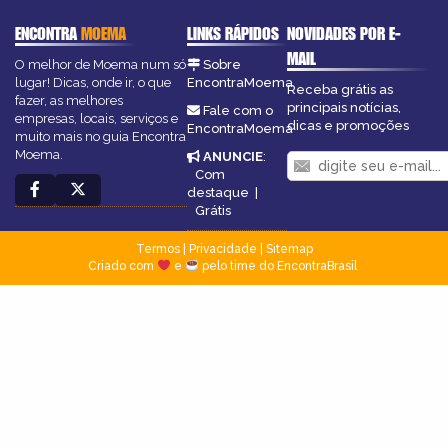
ENCONTRA
MOEMA
LINKS RÁPIDOS
NOVIDADES POR E-
MAIL
O melhor de Moema num só
Sobre
lugar! Dicas, onde ir, o que
EncontraMoema
Receba grátis as
fazer, as melhores
principais notícias,
Fale com o
empresas, locais, serviços e
dicas e promoções
EncontraMoema
muito mais no guia Encontra
Moema.
ANUNCIE
:
Com
destaque
|
Grátis
Termos
|
Privacidade
|
Sitemap
Criado com
e
pelo time do EncontraBrasil