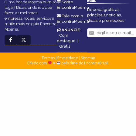
MAIL
O melhor de Moema num só
Sobre
lugar! Dicas, onde ir, o que
EncontraMoema
Receba grátis as
fazer, as melhores
principais notícias,
Fale com o
empresas, locais, serviços e
dicas e promoções
EncontraMoema
muito mais no guia Encontra
Moema.
ANUNCIE
:
Com
destaque
|
Grátis
Termos
|
Privacidade
|
Sitemap
Criado com
e
pelo time do EncontraBrasil