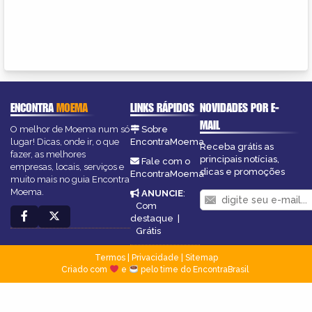
ENCONTRA
MOEMA
LINKS RÁPIDOS
NOVIDADES POR E-
MAIL
O melhor de Moema num só
Sobre
lugar! Dicas, onde ir, o que
EncontraMoema
Receba grátis as
fazer, as melhores
principais notícias,
Fale com o
empresas, locais, serviços e
dicas e promoções
EncontraMoema
muito mais no guia Encontra
Moema.
ANUNCIE
:
Com
destaque
|
Grátis
Termos
|
Privacidade
|
Sitemap
Criado com
e
pelo time do EncontraBrasil