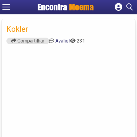
Encontra
Moema
Cadastrar empresa
Fazer login
Kokler
Criar conta
Compartilhar
Avalie!
231