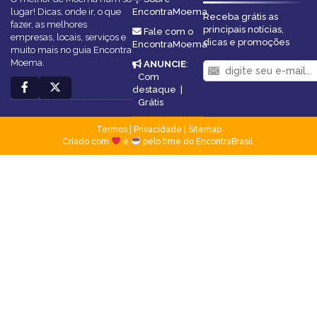
lugar! Dicas, onde ir, o que
EncontraMoema
Receba grátis as
fazer, as melhores
principais notícias,
Fale com o
empresas, locais, serviços e
dicas e promoções
EncontraMoema
muito mais no guia Encontra
Moema.
ANUNCIE
:
Com
destaque
|
Grátis
Termos
|
Privacidade
|
Sitemap
Criado com
e
pelo time do EncontraBrasil