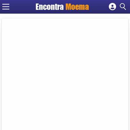
Encontra
Moema
Cadastrar empresa
Fazer login
Criar conta