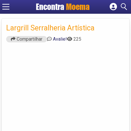
Encontra
Moema
Cadastrar empresa
Fazer login
Largrill Serralheria Artística
Criar conta
Compartilhar
Avalie!
225