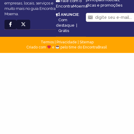
Fale com o
empresas, locais, serviços e
dicas e promoções
EncontraMoema
muito mais no guia Encontra
Moema.
ANUNCIE
:
Com
destaque
|
Grátis
Termos
|
Privacidade
|
Sitemap
Criado com
e
pelo time do EncontraBrasil