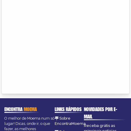
ENCONTRA
MOEMA
LINKS RÁPIDOS
NOVIDADES POR E-
MAIL
O melhor de Moema num só
Sobre
lugar! Dicas, onde ir, o que
EncontraMoema
Receba grátis as
fazer, as melhores
principais notícias,