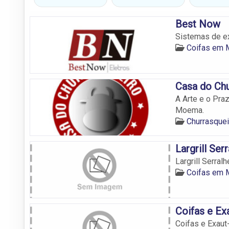
Best Now
Sistemas de ex
Coifas em
Casa do Chu
A Arte e o Pra
Moema.
Churrasque
Largrill Serr
Largrill Serralh
Coifas em
Coifas e Ex
Coifas e Exaut