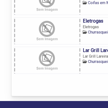
Coifas em
Eletrogas
Eletrogas
Churrasque
Lar Grill La
Lar Grill Larei
Churrasque