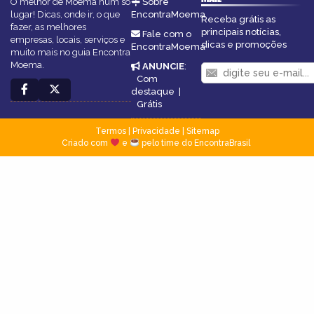
O melhor de Moema num só
Sobre
lugar! Dicas, onde ir, o que
EncontraMoema
Receba grátis as
fazer, as melhores
principais notícias,
Fale com o
empresas, locais, serviços e
dicas e promoções
EncontraMoema
muito mais no guia Encontra
Moema.
ANUNCIE
:
Com
destaque
|
Grátis
Termos
|
Privacidade
|
Sitemap
Criado com
e
pelo time do EncontraBrasil