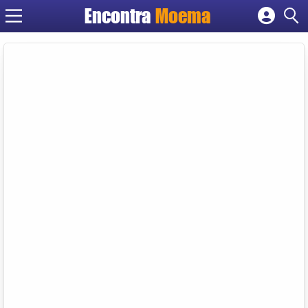
Encontra
Moema
Cadastrar empresa
Fazer login
Criar conta