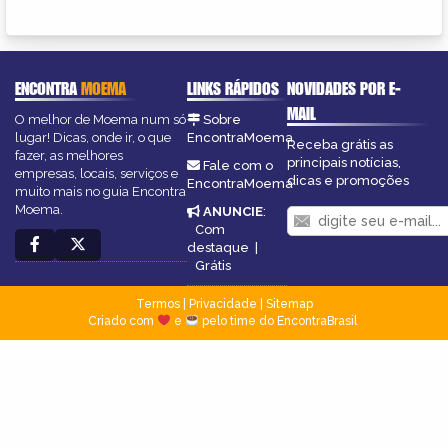
ENCONTRA
MOEMA
LINKS RÁPIDOS
NOVIDADES POR E-
MAIL
O melhor de Moema num só
Sobre
lugar! Dicas, onde ir, o que
EncontraMoema
Receba grátis as
fazer, as melhores
principais notícias,
Fale com o
empresas, locais, serviços e
dicas e promoções
EncontraMoema
muito mais no guia Encontra
Moema.
ANUNCIE
:
Com
destaque
|
Grátis
Termos
|
Privacidade
|
Sitemap
Criado com
e
pelo time do EncontraBrasil