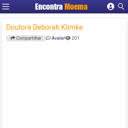
Encontra
Moema
Cadastrar empresa
Fazer login
Doutora Deborah Klimke
Criar conta
Compartilhar
Avalie!
201