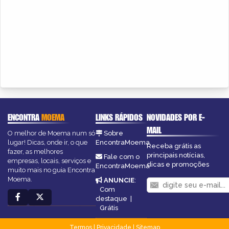
ENCONTRA
MOEMA
LINKS RÁPIDOS
NOVIDADES POR E-
MAIL
O melhor de Moema num só
Sobre
lugar! Dicas, onde ir, o que
EncontraMoema
Receba grátis as
fazer, as melhores
principais notícias,
Fale com o
empresas, locais, serviços e
dicas e promoções
EncontraMoema
muito mais no guia Encontra
Moema.
ANUNCIE
:
Com
destaque
|
Grátis
Termos
|
Privacidade
|
Sitemap