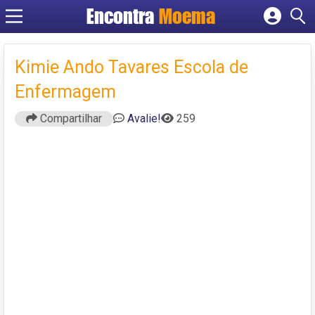
Encontra
Moema
Cadastrar empresa
Fazer login
Kimie Ando Tavares Escola de
Criar conta
Enfermagem
Compartilhar
Avalie!
259