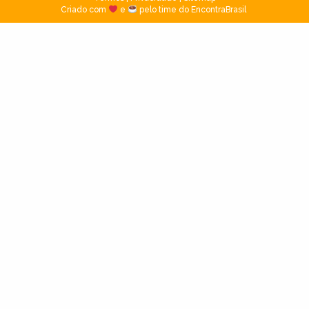
Criado com
e
pelo time do EncontraBrasil