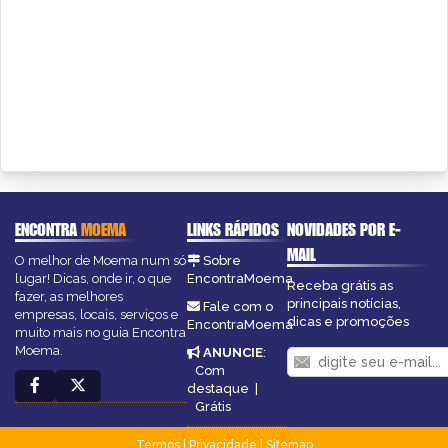
ENCONTRA
MOEMA
LINKS RÁPIDOS
NOVIDADES POR E-
MAIL
O melhor de Moema num só
Sobre
lugar! Dicas, onde ir, o que
EncontraMoema
Receba grátis as
fazer, as melhores
principais notícias,
Fale com o
empresas, locais, serviços e
dicas e promoções
EncontraMoema
muito mais no guia Encontra
Moema.
ANUNCIE
:
Com
destaque
|
Grátis
Termos
|
Privacidade
|
Sitemap