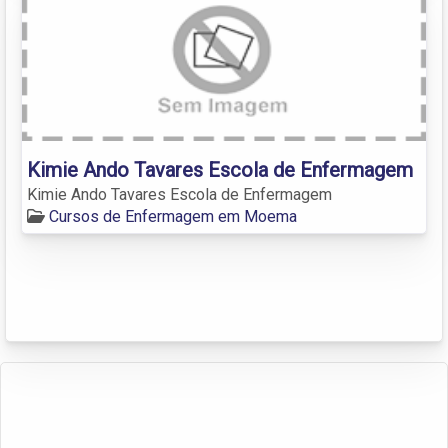
Kimie Ando Tavares Escola de Enfermagem
Kimie Ando Tavares Escola de Enfermagem
Cursos de Enfermagem em Moema