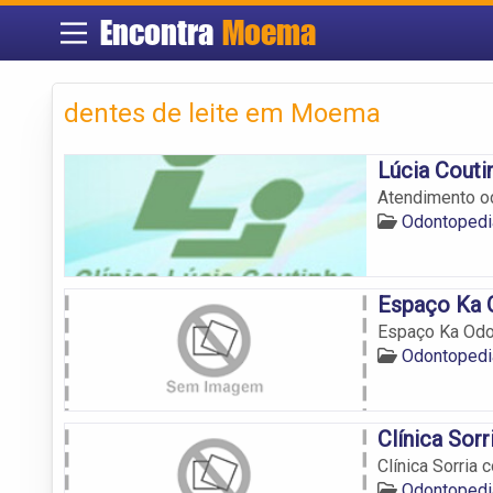
Encontra
Moema
dentes de leite em Moema
Lúcia Cout
Atendimento o
Odontopedi
Espaço Ka O
Espaço Ka Odon
Odontopedi
Clínica Sor
Clínica Sorria
Odontopedi