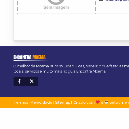
ENCONTRA
MOEMA
O melhor de Moema num só lugar! Dicas, onde ir, o que fazer, as 
locais, serviços e muito mais no guia Encontra Moema.
Termos
|
Privacidade
|
Sitemap
Criado com
e
pelo time 