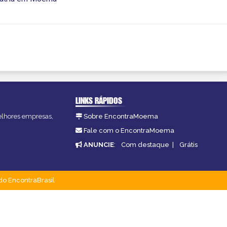
LINKS RÁPIDOS
melhores empresas,
Sobre EncontraMoema
Fale com o EncontraMoema
ANUNCIE
:
Com destaque
|
Grátis
do EncontraBrasil