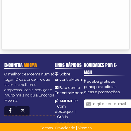
ENCONTRA
MOEMA
LINKS RÁPIDOS
NOVIDADES POR E-
MAIL
O melhor de Moema num só
Sobre
lugar! Dicas, onde ir, o que
EncontraMoema
Receba grátis as
fazer, as melhores
principais notícias,
Fale com o
empresas, locais, serviços e
dicas e promoções
EncontraMoema
muito mais no guia Encontra
Moema.
ANUNCIE
:
Com
destaque
|
Grátis
Termos
|
Privacidade
|
Sitemap