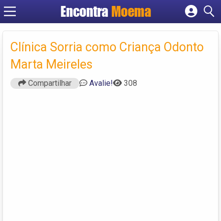
Encontra
Moema
Cadastrar empresa
Fazer login
Clínica Sorria como Criança Odonto
Criar conta
Marta Meireles
Compartilhar
Avalie!
308