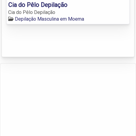
Cia do Pêlo Depilação
Cia do Pêlo Depilação
Depilação Masculina em Moema