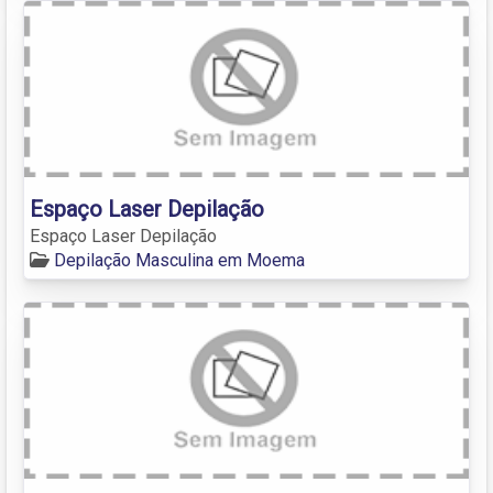
Espaço Laser Depilação
Espaço Laser Depilação
Depilação Masculina em Moema