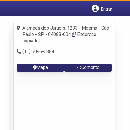
Entrar
Cadastrar empresa
Fazer login
Alameda dos Jurupis, 1233 - Moema - São
Criar conta
Paulo - SP - 04088-004
Endereço
copiado!
(11) 5096-0884
Mapa
Comente