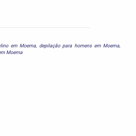
ulino em Moema
,
depilação para homens em Moema
,
o em Moema