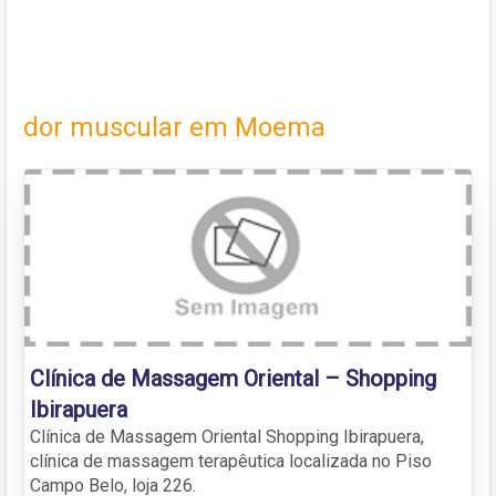
dor muscular em Moema
Clínica de Massagem Oriental – Shopping
Ibirapuera
Clínica de Massagem Oriental Shopping Ibirapuera,
clínica de massagem terapêutica localizada no Piso
Campo Belo, loja 226.