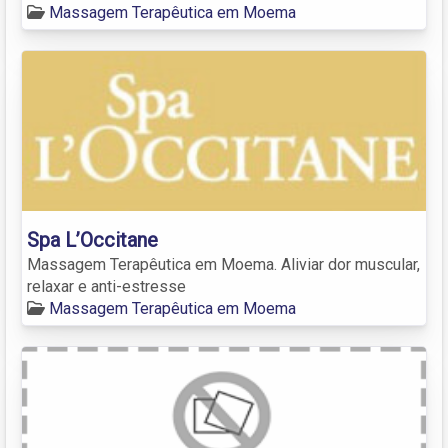
Massagem Terapêutica em Moema
Spa L’Occitane
Massagem Terapêutica em Moema. Aliviar dor muscular,
relaxar e anti-estresse
Massagem Terapêutica em Moema