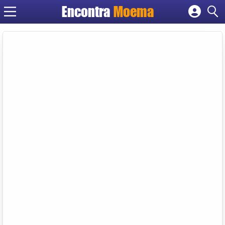
Encontra
Moema
Cadastrar empresa
Fazer login
Criar conta