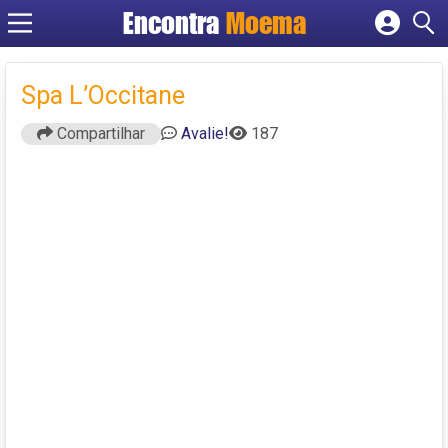
Encontra
Moema
Cadastrar empresa
Fazer login
Spa L’Occitane
Criar conta
Compartilhar
Avalie!
187