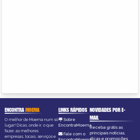
ENCONTRA
MOEMA
LINKS RÁPIDOS
NOVIDADES POR E-
MAIL
O melhor de Moema num só
Sobre
lugar! Dicas, onde ir, o que
EncontraMoema
Receba grátis as
fazer, as melhores
principais notícias,
Fale com o
empresas, locais, serviços e
dicas e promoções
EncontraMoema