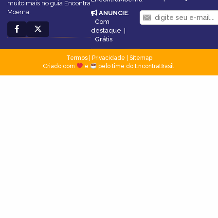
muito mais no guia Encontra
Moema.
ANUNCIE
:
Com
destaque
|
Grátis
Termos
|
Privacidade
|
Sitemap
Criado com
e
pelo time do EncontraBrasil