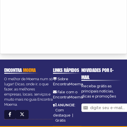
ENCONTRA
MOEMA
LINKS RÁPIDOS
NOVIDADES POR E-
MAIL
O melhor de Moema num só
Sobre
lugar! Dicas, onde ir, o que
EncontraMoema
Receba grátis as
fazer, as melhores
principais notícias,
Fale com o
empresas, locais, serviços e
dicas e promoções
EncontraMoema
muito mais no guia Encontra
Moema.
ANUNCIE
:
Com
destaque
|
Grátis