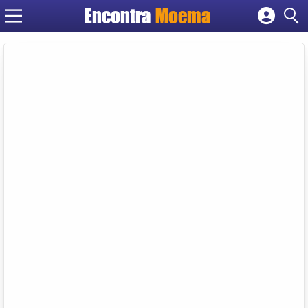
Encontra
Moema
Cadastrar empresa
Fazer login
Criar conta