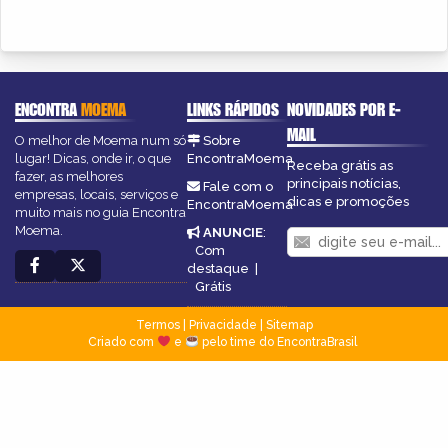
ENCONTRA
MOEMA
LINKS RÁPIDOS
NOVIDADES POR E-
MAIL
O melhor de Moema num só
Sobre
lugar! Dicas, onde ir, o que
EncontraMoema
Receba grátis as
fazer, as melhores
principais notícias,
Fale com o
empresas, locais, serviços e
dicas e promoções
EncontraMoema
muito mais no guia Encontra
Moema.
ANUNCIE
:
Com
destaque
|
Grátis
Termos
|
Privacidade
|
Sitemap
Criado com
e
pelo time do EncontraBrasil