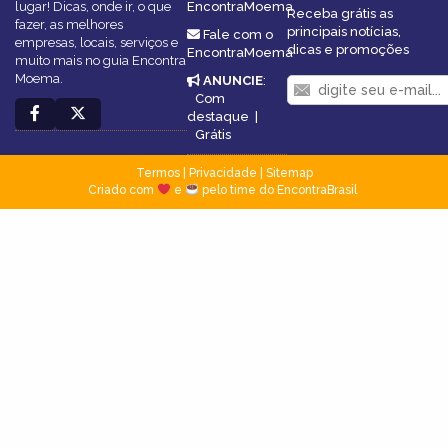
lugar! Dicas, onde ir, o que
EncontraMoema
Receba grátis as
fazer, as melhores
principais notícias,
Fale com o
empresas, locais, serviços e
dicas e promoções
EncontraMoema
muito mais no guia Encontra
Moema.
ANUNCIE
:
Com
destaque
|
Grátis
Termos
|
Privacidade
|
Sitemap
Criado com
e
pelo time do EncontraBrasil