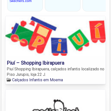
Piuí – Shopping Ibirapuera
Piuí Shopping Ibirapuera, calçados infantis localizado no
Piso Jurupis, loja 22 J.
Calçados Infantis em Moema