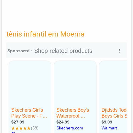
tênis infantil em Moema