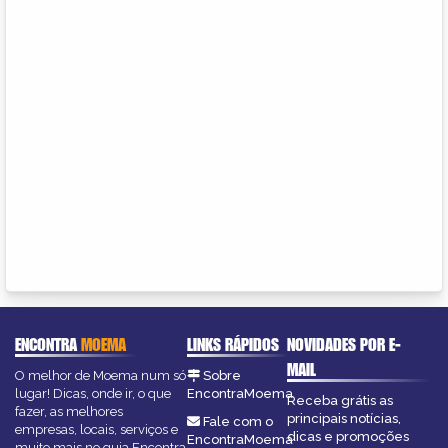
ENCONTRA
MOEMA
LINKS RÁPIDOS
NOVIDADES POR E-
MAIL
O melhor de Moema num só
Sobre
lugar! Dicas, onde ir, o que
EncontraMoema
Receba grátis as
fazer, as melhores
principais notícias,
Fale com o
empresas, locais, serviços e
dicas e promoções
EncontraMoema
muito mais no guia Encontra