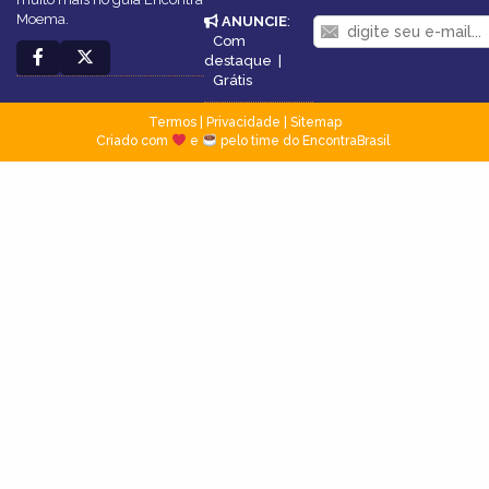
Moema.
ANUNCIE
:
Com
destaque
|
Grátis
Termos
|
Privacidade
|
Sitemap
Criado com
e
pelo time do EncontraBrasil