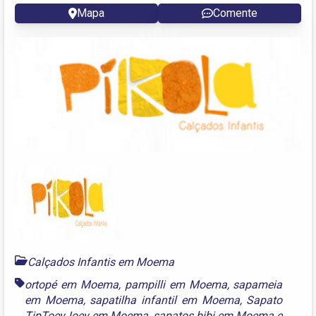
Mapa
Comente
Calçados Infantis em Moema
ortopé em Moema
,
pampilli em Moema
,
sapameia
em Moema
,
sapatilha infantil em Moema
,
Sapato
TipToeyJoey em Moema
,
sapatos bibi em Moema
e