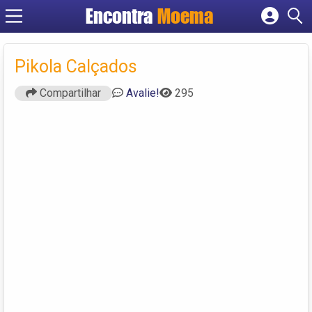
Encontra
Moema
Cadastrar empresa
Fazer login
Pikola Calçados
Criar conta
Compartilhar
Avalie!
295