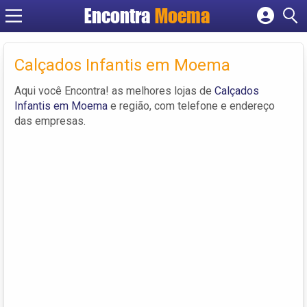
Encontra
Moema
Cadastrar empresa
Fazer login
Calçados Infantis em Moema
Criar conta
Aqui você Encontra! as melhores lojas de
Calçados
Infantis em Moema
e região, com telefone e endereço
das empresas.