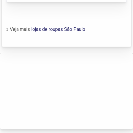
» Veja mais
lojas de roupas São Paulo