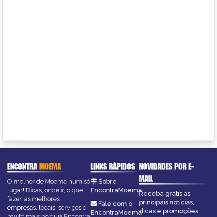
ENCONTRA
MOEMA
LINKS RÁPIDOS
NOVIDADES POR E-
MAIL
O melhor de Moema num só
Sobre
lugar! Dicas, onde ir, o que
EncontraMoema
Receba grátis as
fazer, as melhores
principais notícias,
Fale com o
empresas, locais, serviços e
dicas e promoções
EncontraMoema
muito mais no guia Encontra