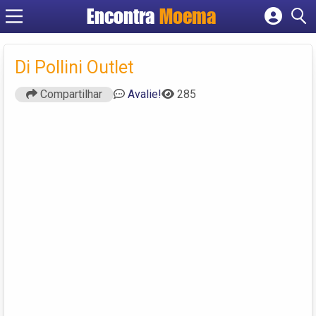
Encontra
Moema
Cadastrar empresa
Fazer login
Di Pollini Outlet
Criar conta
Compartilhar
Avalie!
285