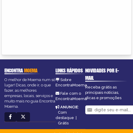
ENCONTRA
MOEMA
LINKS RÁPIDOS
NOVIDADES POR E-
MAIL
O melhor de Moema num só
Sobre
lugar! Dicas, onde ir, o que
EncontraMoema
Receba grátis as
fazer, as melhores
principais notícias,
Fale com o
empresas, locais, serviços e
dicas e promoções
EncontraMoema
muito mais no guia Encontra
Moema.
ANUNCIE
:
Com
destaque
|
Grátis