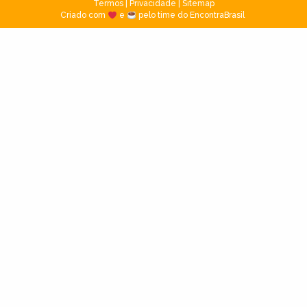
Termos
|
Privacidade
|
Sitemap
Criado com
e
pelo time do EncontraBrasil