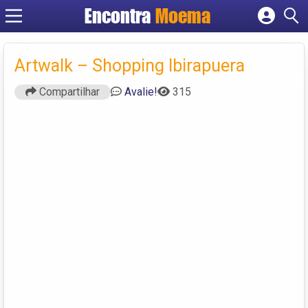
Encontra
Moema
Cadastrar empresa
Fazer login
Artwalk – Shopping Ibirapuera
Criar conta
Compartilhar
Avalie!
315