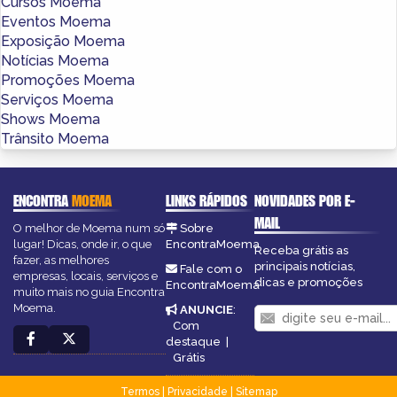
Cursos Moema
Eventos Moema
Exposição Moema
Notícias Moema
Promoções Moema
Serviços Moema
Shows Moema
Trânsito Moema
ENCONTRA
MOEMA
LINKS RÁPIDOS
NOVIDADES POR E-
MAIL
O melhor de Moema num só
Sobre
lugar! Dicas, onde ir, o que
EncontraMoema
Receba grátis as
fazer, as melhores
principais notícias,
Fale com o
empresas, locais, serviços e
dicas e promoções
EncontraMoema
muito mais no guia Encontra
Moema.
ANUNCIE
:
Com
destaque
|
Grátis
Termos
|
Privacidade
|
Sitemap