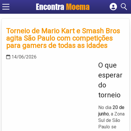
Encontra
Moema
Cadastrar empresa
Fazer login
Criar conta
Torneio de Mario Kart e Smash Bros
agita São Paulo com competições
para gamers de todas as idades
14/06/2026
O que
esperar
do
torneio
No dia
20 de
junho
, a Zona
Sul de São
Paulo se