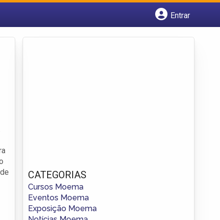
Entrar
Cadastrar empresa
Fazer login
Criar conta
.
ra
o
 de
CATEGORIAS
Cursos Moema
Eventos Moema
Exposição Moema
Notícias Moema