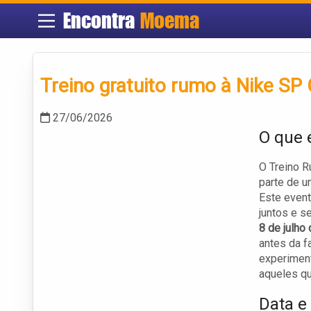
Encontra
Moema
Treino gratuito rumo à Nike SP 
27/06/2026
O que 
O Treino R
parte de u
Este event
juntos e s
8 de julho
antes da f
experiment
aqueles q
Data e