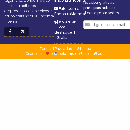
lugar! Dicas, onde ir, o que
EncontraMoema
Receba grátis as
fazer, as melhores
principais notícias,
Fale com o
empresas, locais, serviços e
dicas e promoções
EncontraMoema
muito mais no guia Encontra
Moema.
ANUNCIE
:
Com
destaque
|
Grátis
Termos
|
Privacidade
|
Sitemap
Criado com
e
pelo time do EncontraBrasil