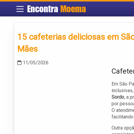
Encontra
Moema
15 cafeterias deliciosas em Sã
Mães
11/05/2026
Cafete
Em São Pau
inclusivas
Sordo
, a 
por pessoa
O atendime
facilitand
Outra opçã