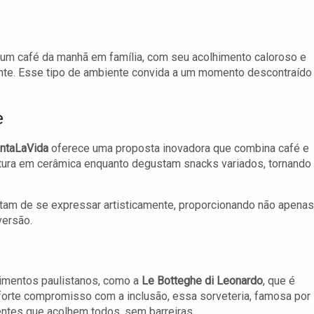
 um café da manhã em família, com seu acolhimento caloroso e
ente. Esse tipo de ambiente convida a um momento descontraído
e
intaLaVida
oferece uma proposta inovadora que combina café e
ntura em cerâmica enquanto degustam snacks variados, tornando
tam de se expressar artisticamente, proporcionando não apenas
ersão.
cimentos paulistanos, como a
Le Botteghe di Leonardo
, que é
forte compromisso com a inclusão, essa sorveteria, famosa por
entes que acolhem todos, sem barreiras.