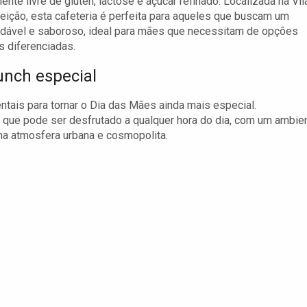
nte livre de glúten, lactose e açúcar refinado. Localizada na Vil
ição, esta cafeteria é perfeita para aqueles que buscam um
dável e saboroso, ideal para mães que necessitam de opções
s diferenciadas.
nch especial
tais para tornar o Dia das Mães ainda mais especial.
que pode ser desfrutado a qualquer hora do dia, com um ambie
a atmosfera urbana e cosmopolita.