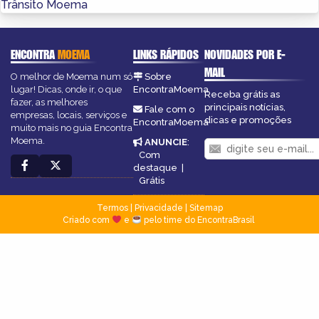
Trânsito Moema
ENCONTRA
MOEMA
LINKS RÁPIDOS
NOVIDADES POR E-
MAIL
O melhor de Moema num só
Sobre
lugar! Dicas, onde ir, o que
EncontraMoema
Receba grátis as
fazer, as melhores
principais notícias,
Fale com o
empresas, locais, serviços e
dicas e promoções
EncontraMoema
muito mais no guia Encontra
Moema.
ANUNCIE
:
Com
destaque
|
Grátis
Termos
|
Privacidade
|
Sitemap
Criado com
e
pelo time do EncontraBrasil