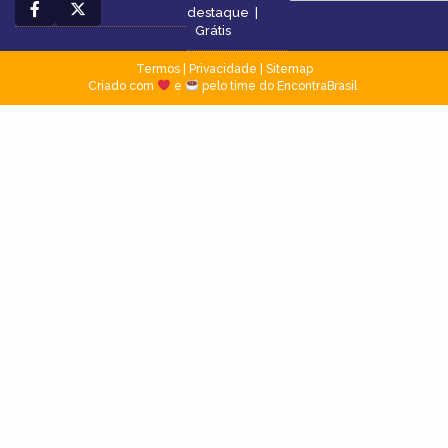
destaque
|
Grátis
Termos
|
Privacidade
|
Sitemap
Criado com
e
pelo time do EncontraBrasil