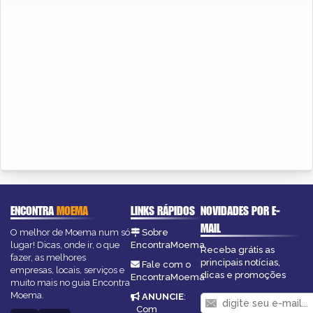
ENCONTRA
MOEMA
LINKS RÁPIDOS
NOVIDADES POR E-
MAIL
O melhor de Moema num só
Sobre
lugar! Dicas, onde ir, o que
EncontraMoema
Receba grátis as
fazer, as melhores
principais notícias,
Fale com o
empresas, locais, serviços e
dicas e promoções
EncontraMoema
muito mais no guia Encontra
Moema.
ANUNCIE
:
Com