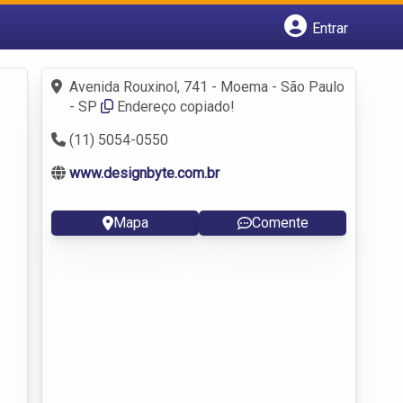
Entrar
Cadastrar empresa
Fazer login
Avenida Rouxinol, 741 - Moema - São Paulo
Criar conta
- SP
Endereço copiado!
(11) 5054-0550
www.designbyte.com.br
Mapa
Comente