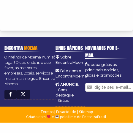
ENCONTRA
MOEMA
LINKS RÁPIDOS
NOVIDADES POR E-
MAIL
O melhor de Moema num só
Sobre
lugar! Dicas, onde ir, o que
EncontraMoema
Receba grátis as
fazer, as melhores
principais notícias,
Fale com o
empresas, locais, serviços e
dicas e promoções
EncontraMoema
muito mais no guia Encontra
Moema.
ANUNCIE
:
Com
destaque
|
Grátis
Termos
|
Privacidade
|
Sitemap
Criado com
e
pelo time do EncontraBrasil