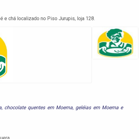
 e chá localizado no Piso Jurupis, loja 128.
a
,
chocolate quentes em Moema
,
geléias em Moema
e
puera