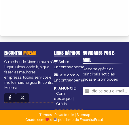
ENCONTRA
MOEMA
LINKS RÁPIDOS
NOVIDADES POR E-
MAIL
O melhor de Moema num só
Sobre
lugar! Dicas, onde ir, o que
EncontraMoema
Receba grátis as
fazer, as melhores
principais notícias,
Fale com o
empresas, locais, serviços e
dicas e promoções
EncontraMoema
muito mais no guia Encontra
Moema.
ANUNCIE
:
Com
destaque
|
Grátis
Termos
|
Privacidade
|
Sitemap
Criado com
e
pelo time do EncontraBrasil