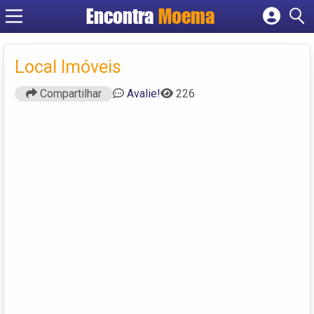
Encontra
Moema
Cadastrar empresa
Fazer login
Local Imóveis
Criar conta
Compartilhar
Avalie!
226