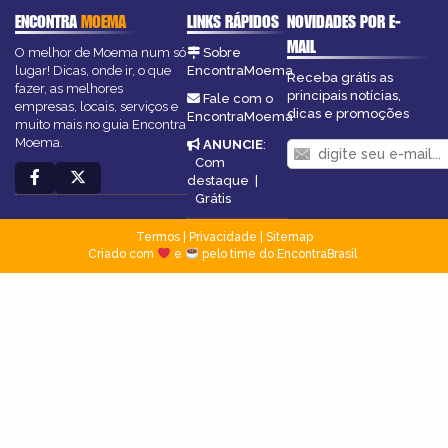
ENCONTRA
MOEMA
LINKS RÁPIDOS
NOVIDADES POR E-
MAIL
O melhor de Moema num só
Sobre
lugar! Dicas, onde ir, o que
EncontraMoema
Receba grátis as
fazer, as melhores
principais notícias,
Fale com o
empresas, locais, serviços e
dicas e promoções
EncontraMoema
muito mais no guia Encontra
Moema.
ANUNCIE
:
Com
destaque
|
Grátis
Termos
|
Privacidade
|
Sitemap
Criado com
e
pelo time do EncontraBrasil