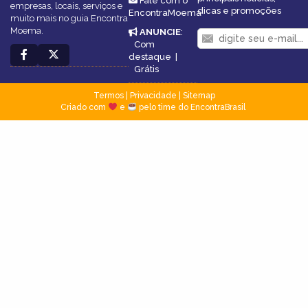
Fale com o
empresas, locais, serviços e
dicas e promoções
EncontraMoema
muito mais no guia Encontra
Moema.
ANUNCIE
:
Com
destaque
|
Grátis
Termos
|
Privacidade
|
Sitemap
Criado com
e
pelo time do EncontraBrasil