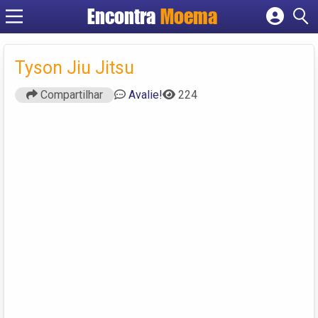
Encontra
Moema
Cadastrar empresa
Fazer login
Tyson Jiu Jitsu
Criar conta
Compartilhar
Avalie!
224