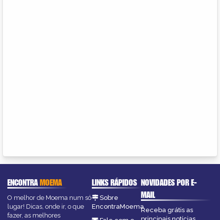
ENCONTRA
MOEMA
LINKS RÁPIDOS
NOVIDADES POR E-
MAIL
O melhor de Moema num só
Sobre
lugar! Dicas, onde ir, o que
EncontraMoema
Receba grátis as
fazer, as melhores
principais notícias,