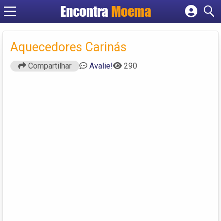
Encontra
Moema
Cadastrar empresa
Fazer login
Aquecedores Carinás
Criar conta
Compartilhar
Avalie!
290