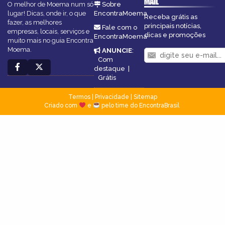
MAIL
O melhor de Moema num só
Sobre
lugar! Dicas, onde ir, o que
EncontraMoema
Receba grátis as
fazer, as melhores
principais notícias,
Fale com o
empresas, locais, serviços e
dicas e promoções
EncontraMoema
muito mais no guia Encontra
Moema.
ANUNCIE
:
Com
destaque
|
Grátis
Termos
|
Privacidade
|
Sitemap
Criado com
e
pelo time do EncontraBrasil