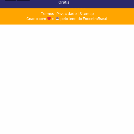
Grátis
Termos
|
Privacidade
|
Sitemap
Criado com
e
pelo time do EncontraBrasil