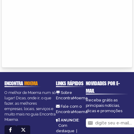
ENCONTRA
MOEMA
LINKS RÁPIDOS
NOVIDADES POR E-
MAIL
O melhor de Moema num só
Sobre
lugar! Dicas, onde ir, o que
EncontraMoema
Receba grátis as
fazer, as melhores
principais notícias,
Fale com o
empresas, locais, serviços e
dicas e promoções
EncontraMoema
muito mais no guia Encontra
Moema.
ANUNCIE
:
Com
destaque
|