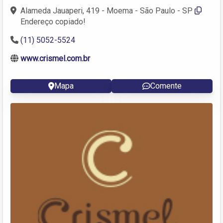
Alameda Jauaperi, 419 - Moema - São Paulo - SP
Endereço copiado!
(11) 5052-5524
www.crismel.com.br
Mapa
Comente