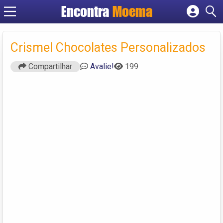
Encontra
Moema
Cadastrar empresa
Fazer login
Crismel Chocolates Personalizados
Criar conta
Compartilhar
Avalie!
199