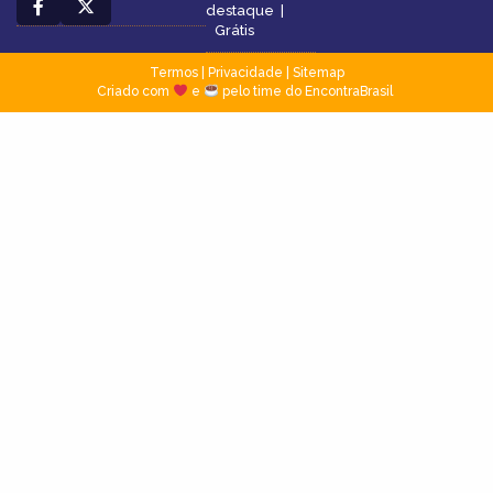
destaque
|
Grátis
Termos
|
Privacidade
|
Sitemap
Criado com
e
pelo time do EncontraBrasil