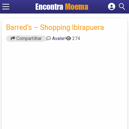
Encontra
Moema
Cadastrar empresa
Fazer login
Barred’s – Shopping Ibirapuera
Criar conta
Compartilhar
Avalie!
274