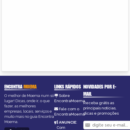
ENCONTRA
MOEMA
LINKS RÁPIDOS
NOVIDADES POR E-
MAIL
O melhor de Moema num só
Sobre
lugar! Dicas, onde ir, o que
EncontraMoema
Receba grátis as
fazer, as melhores
principais notícias,
Fale com o
empresas, locais, serviços e
dicas e promoções
EncontraMoema
muito mais no guia Encontra
Moema.
ANUNCIE
:
Com