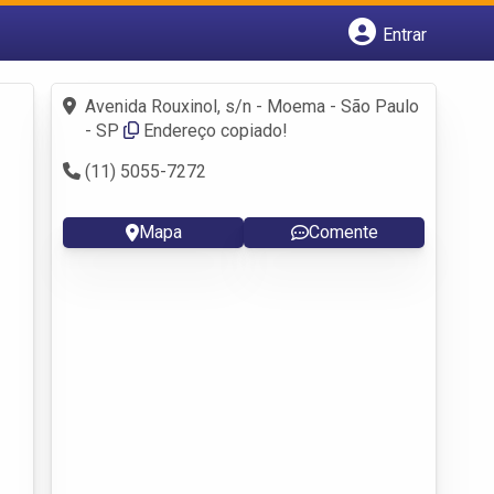
Entrar
Cadastrar empresa
Fazer login
Avenida Rouxinol, s/n - Moema - São Paulo
Criar conta
- SP
Endereço copiado!
(11) 5055-7272
Mapa
Comente