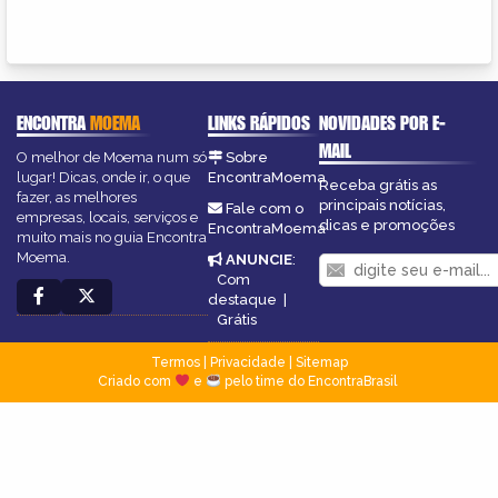
ENCONTRA
MOEMA
LINKS RÁPIDOS
NOVIDADES POR E-
MAIL
O melhor de Moema num só
Sobre
lugar! Dicas, onde ir, o que
EncontraMoema
Receba grátis as
fazer, as melhores
principais notícias,
Fale com o
empresas, locais, serviços e
dicas e promoções
EncontraMoema
muito mais no guia Encontra
Moema.
ANUNCIE
:
Com
destaque
|
Grátis
Termos
|
Privacidade
|
Sitemap
Criado com
e
pelo time do EncontraBrasil