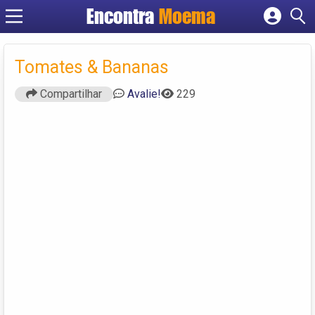
Encontra
Moema
Cadastrar empresa
Fazer login
Tomates & Bananas
Criar conta
Compartilhar
Avalie!
229