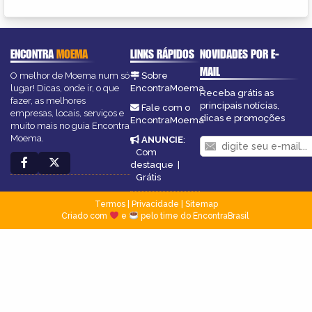
ENCONTRA
MOEMA
LINKS RÁPIDOS
NOVIDADES POR E-
MAIL
O melhor de Moema num só
Sobre
lugar! Dicas, onde ir, o que
EncontraMoema
Receba grátis as
fazer, as melhores
principais notícias,
Fale com o
empresas, locais, serviços e
dicas e promoções
EncontraMoema
muito mais no guia Encontra
Moema.
ANUNCIE
:
Com
destaque
|
Grátis
Termos
|
Privacidade
|
Sitemap
Criado com
e
pelo time do EncontraBrasil