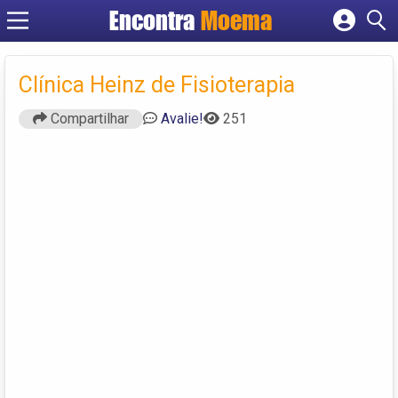
Encontra
Moema
Cadastrar empresa
Fazer login
Clínica Heinz de Fisioterapia
Criar conta
Compartilhar
Avalie!
251