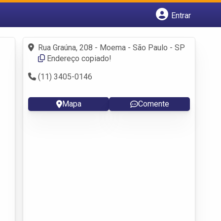
Entrar
Cadastrar empresa
Fazer login
Rua Graúna, 208 - Moema - São Paulo - SP
Criar conta
Endereço copiado!
(11) 3405-0146
Mapa
Comente