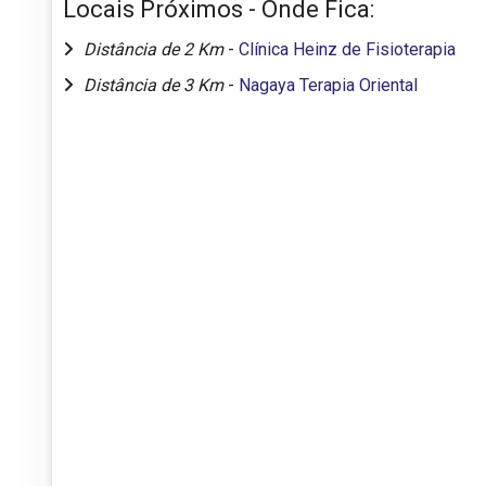
Locais Próximos - Onde Fica:
Distância de 2 Km
-
Clínica Heinz de Fisioterapia
Distância de 3 Km
-
Nagaya Terapia Oriental