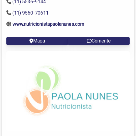
(11) 5536-9144
(11) 9560-70611
www.nutricionistapaolanunes.com
Mapa
Comente