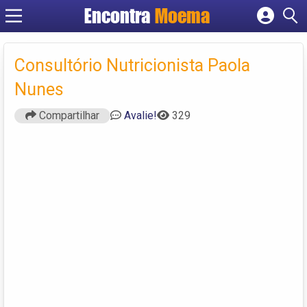
Encontra
Moema
Cadastrar empresa
Fazer login
Consultório Nutricionista Paola
Criar conta
Nunes
Compartilhar
Avalie!
329