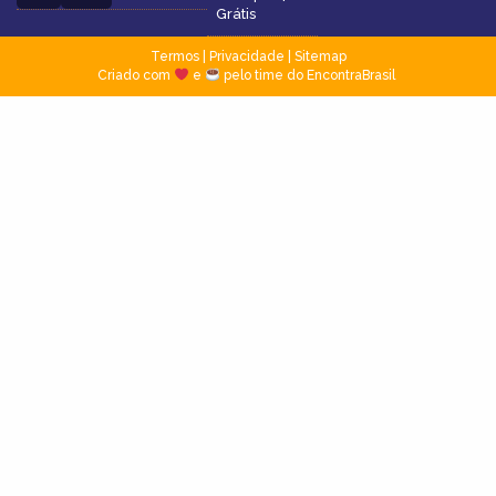
Grátis
Termos
|
Privacidade
|
Sitemap
Criado com
e
pelo time do EncontraBrasil