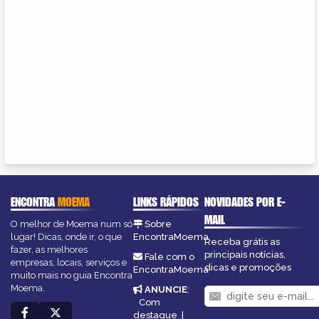
ENCONTRA
MOEMA
LINKS RÁPIDOS
NOVIDADES POR E-
MAIL
O melhor de Moema num só
Sobre
lugar! Dicas, onde ir, o que
EncontraMoema
Receba grátis as
fazer, as melhores
principais notícias,
Fale com o
empresas, locais, serviços e
dicas e promoções
EncontraMoema
muito mais no guia Encontra
Moema.
ANUNCIE
:
Com
destaque
|