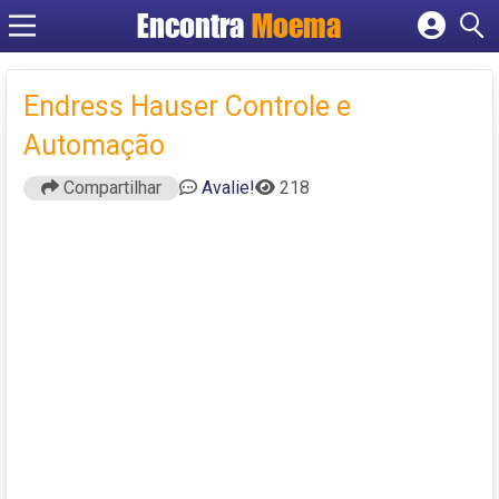
Encontra
Moema
Cadastrar empresa
Fazer login
Endress Hauser Controle e
Criar conta
Automação
Compartilhar
Avalie!
218