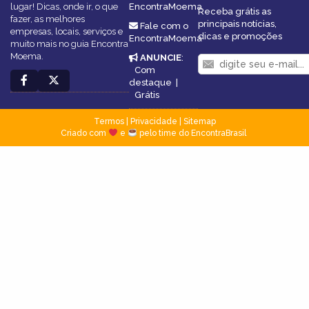
lugar! Dicas, onde ir, o que
EncontraMoema
Receba grátis as
fazer, as melhores
principais notícias,
Fale com o
empresas, locais, serviços e
dicas e promoções
EncontraMoema
muito mais no guia Encontra
Moema.
ANUNCIE
:
Com
destaque
|
Grátis
Termos
|
Privacidade
|
Sitemap
Criado com
e
pelo time do EncontraBrasil