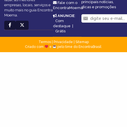
principais notícias,
Fale com o
empresas, locais, serviços e
dicas e promoções
EncontraMoema
muito mais no guia Encontra
Moema.
ANUNCIE
:
Com
destaque
|
Grátis
Termos
|
Privacidade
|
Sitemap
Criado com
e
pelo time do EncontraBrasil