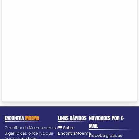
ENCONTRA
MOEMA
LINKS RÁPIDOS
NOVIDADES POR E-
MAIL
O melhor de Moema num só
Sobre
lugar! Dicas, onde ir, o que
EncontraMoema
Receba grátis as
fazer, as melhores