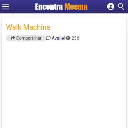
Encontra
Moema
Cadastrar empresa
Fazer login
Walk Machine
Criar conta
Compartilhar
Avalie!
236